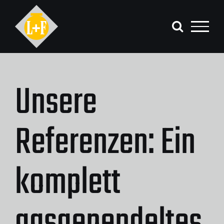
Zum
Inhalt
springen
Unsere
Referenzen: Ein
komplett
gasgependeltes